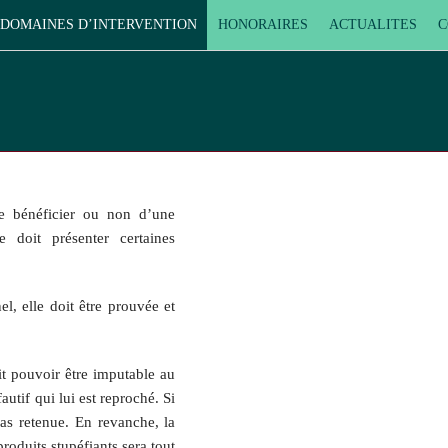
DOMAINES D’INTERVENTION
HONORAIRES
ACTUALITES
C
 de bénéficier ou non d’une
 doit présenter certaines
l, elle doit être prouvée et
it pouvoir être imputable au
utif qui lui est reproché. Si
pas retenue. En revanche, la
roduits stupéfiants sera tout