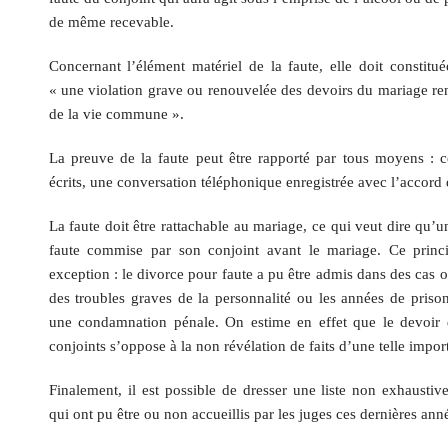
de même recevable.
Concernant l’élément matériel de la faute, elle doit constitu
« une violation grave ou renouvelée des devoirs du mariage ren
de la vie commune ».
La preuve de la faute peut être rapporté par tous moyens : c
écrits, une conversation téléphonique enregistrée avec l’accord 
La faute doit être rattachable au mariage, ce qui veut dire qu’
faute commise par son conjoint avant le mariage. Ce princ
exception : le divorce pour faute a pu être admis dans des cas o
des troubles graves de la personnalité ou les années de prison 
une condamnation pénale. On estime en effet que le devoir d
conjoints s’oppose à la non révélation de faits d’une telle impor
Finalement, il est possible de dresser une liste non exhausti
qui ont pu être ou non accueillis par les juges ces dernières anné