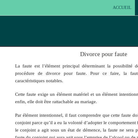
ACCUEIL
Divorce pour faute
La faute est l’élément principal déterminant la possibilité
procédure de divorce pour faute. Pour ce faire, la faute
caractéristiques notables.
Cette faute exige un élément matériel et un élément intentionne
enfin, elle doit être rattachable au mariage.
Par élément intentionnel, il faut comprendre que cette faute do
conjoint parce qu’il a eu la volonté d’adopter le comportement fa
le conjoint a agit sous un état de démence, la faute ne sera 
faute du conjoint qui aura agit sous l’emprise de l’alcool ou de p