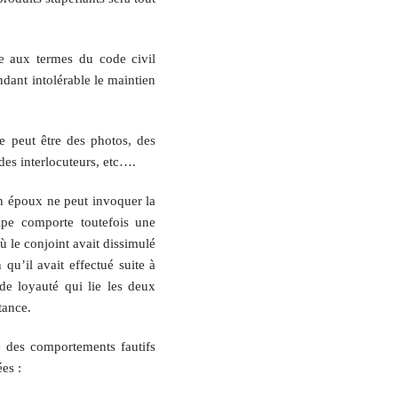
ée aux termes du code civil
dant intolérable le maintien
e peut être des photos, des
des interlocuteurs, etc….
un époux ne peut invoquer la
ipe comporte toutefois une
ù le conjoint avait dissimulé
qu’il avait effectué suite à
e loyauté qui lie les deux
tance.
ve des comportements fautifs
es :